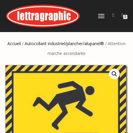
DÉPLIER
0
LA
NAVIGATION
Accueil
/
Autocollant industriel/plancher/alupanel®
/ Attention
marche ascendante