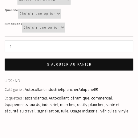
Quantité
Dimensions
AJOUTER AU PANIER
UGS :
ND
Catégorie :
Autocollant industriel/plancher/alupanel®
Étiquettes :
ascendantes
,
Autocollant
,
céramique
,
commercial
,
équipements lourds
,
industriel
,
marches
,
outils
,
plancher
,
santé et
sécurité au travail
,
signalisation
,
tuile
,
Usage industriel
,
véhicules
,
Vinyle