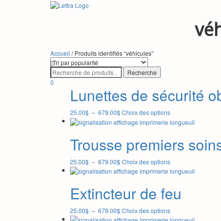
véh
Accueil
/ Produits identifiés “véhicules”
0
Lunettes de sécurité o
Plage
Ce
25.00
$
–
679.00
$
Choix des options
de
produit
prix :
a
25.00$
plusieurs
Trousse premiers soins
à
variations.
679.00$
Les
Plage
Ce
25.00
$
–
679.00
$
Choix des options
options
de
produit
peuvent
prix :
a
être
25.00$
plusieurs
Extincteur de feu
choisies
à
variations.
sur
679.00$
Les
la
Plage
Ce
25.00
$
–
679.00
$
Choix des options
options
page
de
produit
peuvent
du