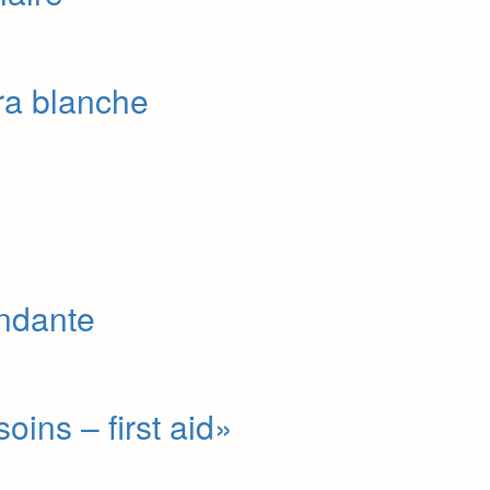
ra blanche
ndante
oins – first aid»