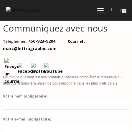
DÉPLIER
0
LA
NAVIGATION
Communiquez
avec nous
450-923-9204
Téléphonne :
Courriel :
marc@lettragraphic.com
Pour toute question sur nos produits et services complétez le formulaire ci-
dessous, il nous fera plaisir de vous répondre dans les plus brefs délais.
Votre nom (obligatoire)
Votre e-mail (obligatoire)