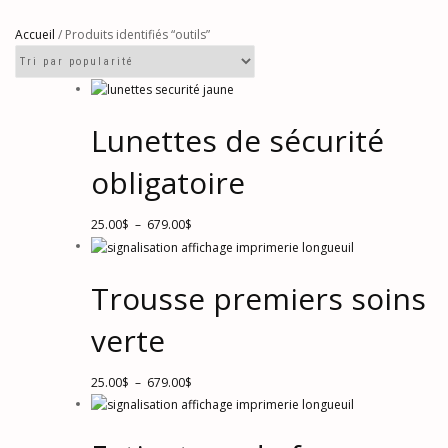
Accueil
/ Produits identifiés “outils”
Lunettes de sécurité
obligatoire
Plage
Ce
25.00
$
–
679.00
$
de
produit
prix :
a
Trousse premiers soins
25.00$
plusieurs
à
variations.
verte
679.00$
Les
options
peuvent
Plage
Ce
25.00
$
–
679.00
$
être
de
produit
choisies
prix :
a
sur
25.00$
plusieurs