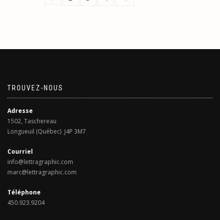
sur
25.00$
plusieurs
la
à
variations.
page
679.00$
Les
du
options
produit
peuvent
être
choisies
sur
TROUVEZ-NOUS
la
page
du
Adresse
produit
1502, Taschereau
Longueuil (Québec) J4P 3M7
Courriel
info@lettragraphic.com
marc@lettragraphic.com
Téléphone
450.923.9204