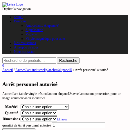
Déplier la navigation
accueil
Boutique
Autocollant / Alupanel®
Signalisation
Vignette
Vinyle magnétique pour auto
Nos réalisations
À propos de nous
Nous contacter
0
Accueil
/
Autocollant industriel/plancher/alupanel®
/ Arrêt personnel autorisé
Arrêt personnel autorisé
Autocollant fait de vinyle très collant ou alupanel® avec lamination protectrice, pour un
usage commercial ou industriel
Matériel
Quantité
Dimensions
Effacer
quantité de Arrêt personnel autorisé