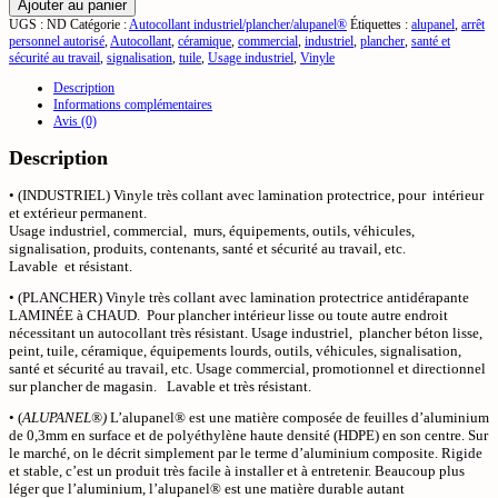
Ajouter au panier
UGS :
ND
Catégorie :
Autocollant industriel/plancher/alupanel®
Étiquettes :
alupanel
,
arrêt
personnel autorisé
,
Autocollant
,
céramique
,
commercial
,
industriel
,
plancher
,
santé et
sécurité au travail
,
signalisation
,
tuile
,
Usage industriel
,
Vinyle
Description
Informations complémentaires
Avis (0)
Description
• (INDUSTRIEL) Vinyle très collant avec lamination protectrice, pour intérieur
et extérieur permanent.
Usage industriel, commercial, murs, équipements, outils, véhicules,
signalisation, produits, contenants, santé et sécurité au travail, etc.
Lavable et résistant.
• (PLANCHER) Vinyle très collant avec lamination protectrice antidérapante
LAMINÉE à CHAUD. Pour plancher intérieur lisse ou toute autre endroit
nécessitant un autocollant très résistant. Usage industriel, plancher béton lisse,
peint, tuile, céramique, équipements lourds, outils, véhicules, signalisation,
santé et sécurité au travail, etc. Usage commercial, promotionnel et directionnel
sur plancher de magasin. Lavable et très résistant.
• (
ALUPANEL®)
L’alupanel® est une matière composée de feuilles d’aluminium
de 0,3mm en surface et de polyéthylène haute densité (HDPE) en son centre. Sur
le marché, on le décrit simplement par le terme d’aluminium composite. Rigide
et stable, c’est un produit très facile à installer et à entretenir. Beaucoup plus
léger que l’aluminium, l’alupanel® est une matière durable autant