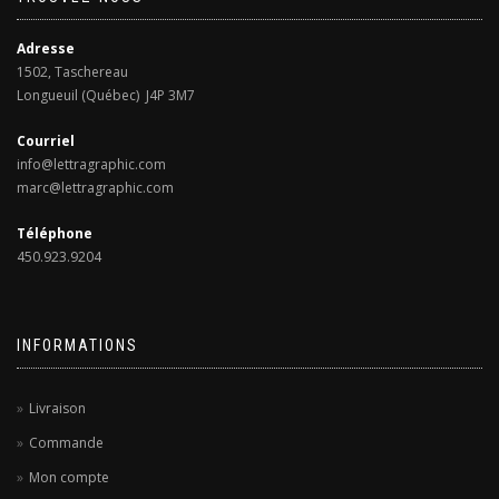
choisies
sur
Adresse
la
1502, Taschereau
page
Longueuil (Québec) J4P 3M7
du
produit
Courriel
info@lettragraphic.com
marc@lettragraphic.com
Téléphone
450.923.9204
INFORMATIONS
Livraison
Commande
Mon compte