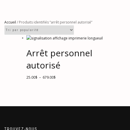
Accueil
/ Produits identifiés “arrêt personnel autorisé”
Arrêt personnel
autorisé
Plage
Ce
25.00
$
–
679.00
$
de
produit
prix :
a
25.00$
plusieurs
à
variations.
679.00$
Les
options
peuvent
être
TROUVEZ-NOUS