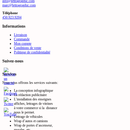
info@lettragraphic.com
marc@lettragraphic.com
Téléphone
450.923.9204
Informations
Livraison
Commande
Mon compte
Conditions de vente
Politique de confidentialité
Suivez-nous
Services
Nous vous offrons les services suivants:
La conception infographique
La rédaction publicitaire
L’installation des enseignes
affiches, lettrages de vitrines
à votre commerce si la distance
nous le permet.
Lettrage de véhicules
Wrap d’autos et camions
Wrap de portes d’ascenseur,
murales, etc.