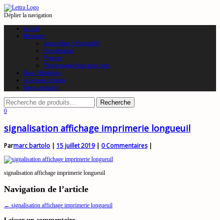
Déplier la navigation
accueil
Boutique
Autocollant / Alupanel®
Signalisation
Vignette
Vinyle magnétique pour auto
Nos réalisations
À propos de nous
Nous contacter
0
signalisation affichage imprimerie longueuil
Par
marc bartolo
|
15 juillet 2019
|
0 Commentaires
|
signalisation affichage imprimerie longueuil
Navigation de l’article
←
signalisation affichage imprimerie longueuil
Laisser un commentaire