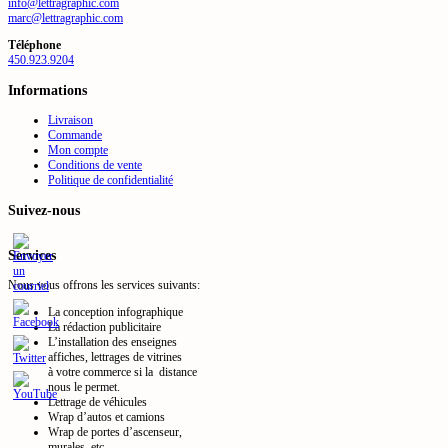
info@lettragraphic.com
marc@lettragraphic.com
Téléphone
450.923.9204
Informations
Livraison
Commande
Mon compte
Conditions de vente
Politique de confidentialité
Suivez-nous
Services
Nous vous offrons les services suivants:
La conception infographique
La rédaction publicitaire
L’installation des enseignes
affiches, lettrages de vitrines
à votre commerce si la distance
nous le permet.
Lettrage de véhicules
Wrap d’autos et camions
Wrap de portes d’ascenseur,
murales, etc.