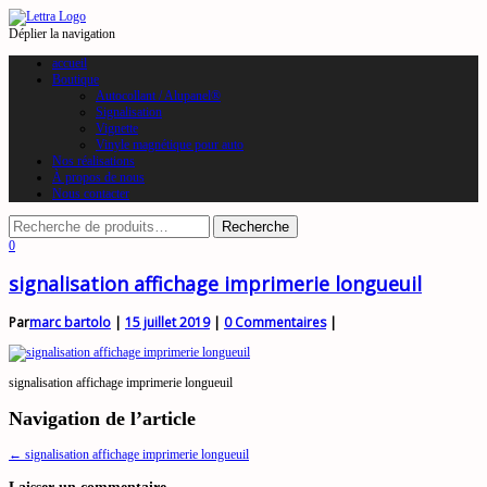
Déplier la navigation
accueil
Boutique
Autocollant / Alupanel®
Signalisation
Vignette
Vinyle magnétique pour auto
Nos réalisations
À propos de nous
Nous contacter
0
signalisation affichage imprimerie longueuil
Par
marc bartolo
|
15 juillet 2019
|
0 Commentaires
|
signalisation affichage imprimerie longueuil
Navigation de l’article
←
signalisation affichage imprimerie longueuil
Laisser un commentaire