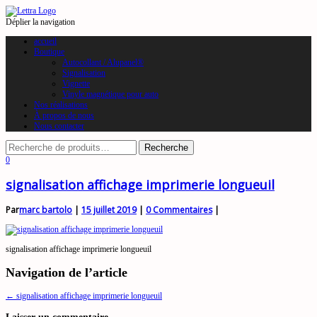
Déplier la navigation
accueil
Boutique
Autocollant / Alupanel®
Signalisation
Vignette
Vinyle magnétique pour auto
Nos réalisations
À propos de nous
Nous contacter
0
signalisation affichage imprimerie longueuil
Par
marc bartolo
|
15 juillet 2019
|
0 Commentaires
|
signalisation affichage imprimerie longueuil
Navigation de l’article
←
signalisation affichage imprimerie longueuil
Laisser un commentaire