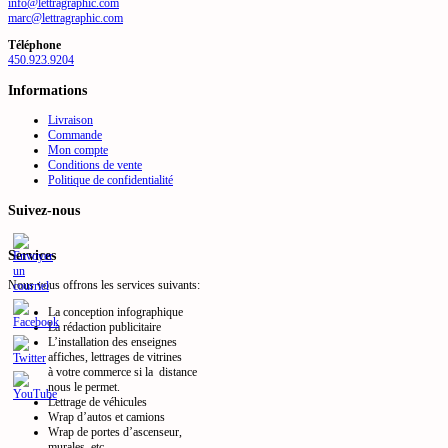
info@lettragraphic.com
marc@lettragraphic.com
Téléphone
450.923.9204
Informations
Livraison
Commande
Mon compte
Conditions de vente
Politique de confidentialité
Suivez-nous
Services
Nous vous offrons les services suivants:
La conception infographique
La rédaction publicitaire
L’installation des enseignes
affiches, lettrages de vitrines
à votre commerce si la distance
nous le permet.
Lettrage de véhicules
Wrap d’autos et camions
Wrap de portes d’ascenseur,
murales, etc.