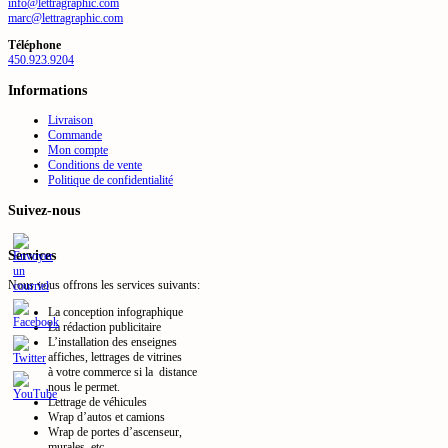
info@lettragraphic.com
marc@lettragraphic.com
Téléphone
450.923.9204
Informations
Livraison
Commande
Mon compte
Conditions de vente
Politique de confidentialité
Suivez-nous
Services
Nous vous offrons les services suivants:
La conception infographique
La rédaction publicitaire
L’installation des enseignes
affiches, lettrages de vitrines
à votre commerce si la distance
nous le permet.
Lettrage de véhicules
Wrap d’autos et camions
Wrap de portes d’ascenseur,
murales, etc.