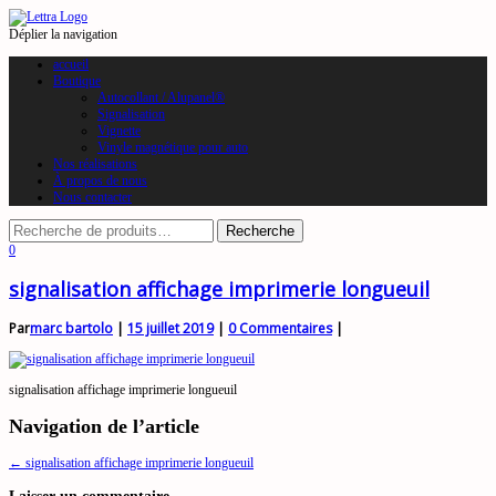
Déplier la navigation
accueil
Boutique
Autocollant / Alupanel®
Signalisation
Vignette
Vinyle magnétique pour auto
Nos réalisations
À propos de nous
Nous contacter
0
signalisation affichage imprimerie longueuil
Par
marc bartolo
|
15 juillet 2019
|
0 Commentaires
|
signalisation affichage imprimerie longueuil
Navigation de l’article
←
signalisation affichage imprimerie longueuil
Laisser un commentaire