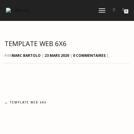
DÉPLIER
0
LA
NAVIGATION
TEMPLATE WEB 6X6
PAR
MARC BARTOLO
|
23 MARS 2020
|
0 COMMENTAIRES
|
Navigation
←
TEMPLATE WEB 6X6
de
l’article