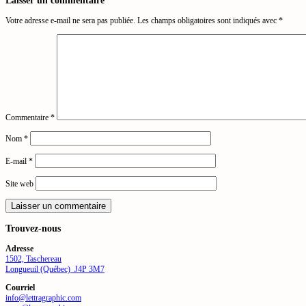
Votre adresse e-mail ne sera pas publiée.
Les champs obligatoires sont indiqués avec
*
Commentaire
*
Nom
*
E-mail
*
Site web
Trouvez-nous
Adresse
1502, Taschereau
Longueuil (Québec) J4P 3M7
Courriel
info@lettragraphic.com