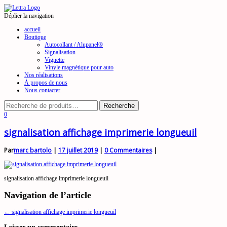
Déplier la navigation
accueil
Boutique
Autocollant / Alupanel®
Signalisation
Vignette
Vinyle magnétique pour auto
Nos réalisations
À propos de nous
Nous contacter
0
signalisation affichage imprimerie longueuil
Par
marc bartolo
|
17 juillet 2019
|
0 Commentaires
|
signalisation affichage imprimerie longueuil
Navigation de l’article
←
signalisation affichage imprimerie longueuil
Laisser un commentaire