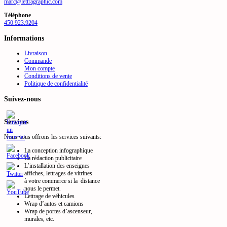
marc@lettragraphic.com
Téléphone
450.923.9204
Informations
Livraison
Commande
Mon compte
Conditions de vente
Politique de confidentialité
Suivez-nous
Services
Nous vous offrons les services suivants:
La conception infographique
La rédaction publicitaire
L’installation des enseignes
affiches, lettrages de vitrines
à votre commerce si la distance
nous le permet.
Lettrage de véhicules
Wrap d’autos et camions
Wrap de portes d’ascenseur,
murales, etc.