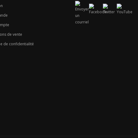
on
nde
ompte
ons de vente
ue de confidentialité