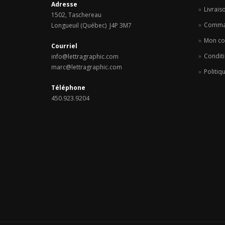
Adresse
Livrais
1502, Taschereau
Comma
Longueuil (Québec) J4P 3M7
Mon c
Courriel
Conditi
info@lettragraphic.com
marc@lettragraphic.com
Politiq
Téléphone
450.923.9204