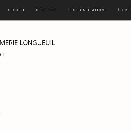
ACCUEIL
BOUTIQUE
NOS RÉALISATIONS
À PRO
IMERIE LONGUEUIL
S
|
L