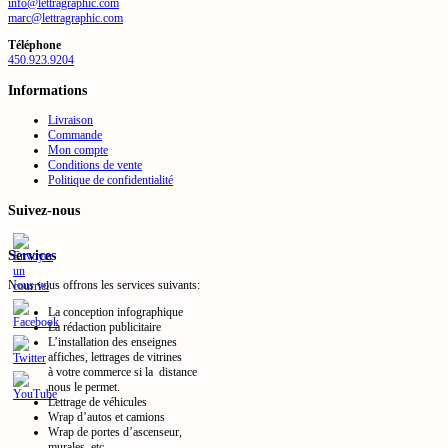
info@lettragraphic.com
marc@lettragraphic.com
Téléphone
450.923.9204
Informations
Livraison
Commande
Mon compte
Conditions de vente
Politique de confidentialité
Suivez-nous
Services
Nous vous offrons les services suivants:
La conception infographique
La rédaction publicitaire
L’installation des enseignes
affiches, lettrages de vitrines
à votre commerce si la distance
nous le permet.
Lettrage de véhicules
Wrap d’autos et camions
Wrap de portes d’ascenseur,
murales, etc.