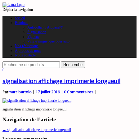
Déplier la navigation
accueil
Boutique
Autocollant / Alupanel®
Signalisation
Vignette
Vinyle magnétique pour auto
Nos réalisations
À propos de nous
Nous contacter
0
signalisation affichage imprimerie longueuil
Par
marc bartolo
|
17 juillet 2019
|
0 Commentaires
|
signalisation affichage imprimerie longueuil
Navigation de l’article
←
signalisation affichage imprimerie longueuil
Laisser un commentaire