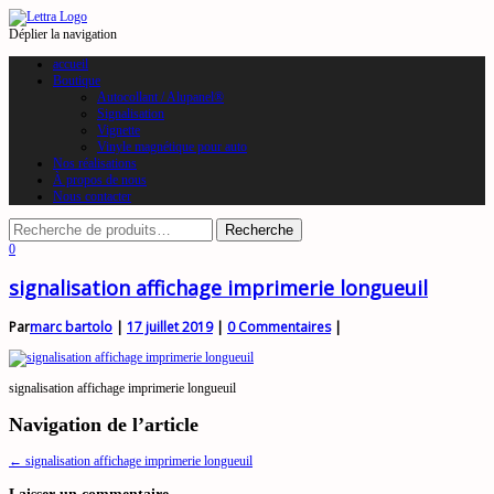
Déplier la navigation
accueil
Boutique
Autocollant / Alupanel®
Signalisation
Vignette
Vinyle magnétique pour auto
Nos réalisations
À propos de nous
Nous contacter
0
signalisation affichage imprimerie longueuil
Par
marc bartolo
|
17 juillet 2019
|
0 Commentaires
|
signalisation affichage imprimerie longueuil
Navigation de l’article
←
signalisation affichage imprimerie longueuil
Laisser un commentaire