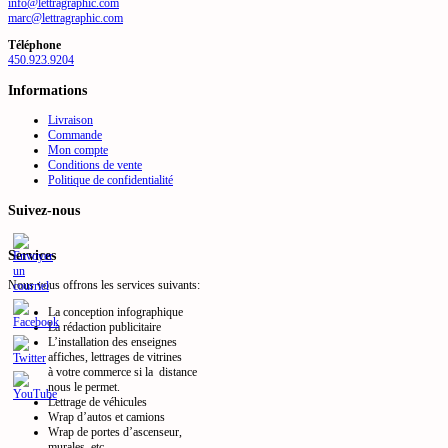
info@lettragraphic.com
marc@lettragraphic.com
Téléphone
450.923.9204
Informations
Livraison
Commande
Mon compte
Conditions de vente
Politique de confidentialité
Suivez-nous
Services
Nous vous offrons les services suivants:
La conception infographique
La rédaction publicitaire
L’installation des enseignes
affiches, lettrages de vitrines
à votre commerce si la distance
nous le permet.
Lettrage de véhicules
Wrap d’autos et camions
Wrap de portes d’ascenseur,
murales, etc.