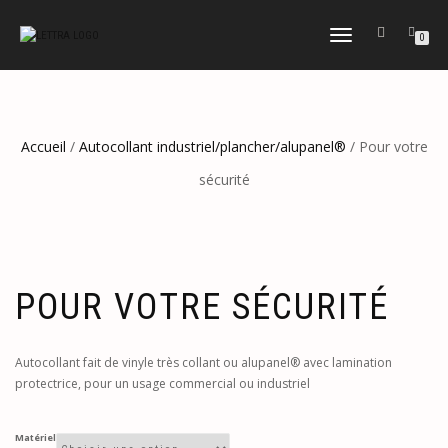
DÉPLIER
0
LA
NAVIGATION
Accueil
/
Autocollant industriel/plancher/alupanel®
/ Pour votre
sécurité
POUR VOTRE SÉCURITÉ
Autocollant fait de vinyle très collant ou alupanel® avec lamination
protectrice, pour un usage commercial ou industriel
Matériel