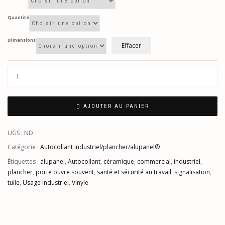
Quantité
Dimensions
Effacer
AJOUTER AU PANIER
UGS :
ND
Catégorie :
Autocollant industriel/plancher/alupanel®
Étiquettes :
alupanel
,
Autocollant
,
céramique
,
commercial
,
industriel
,
plancher
,
porte ouvre souvent
,
santé et sécurité au travail
,
signalisation
,
tuile
,
Usage industriel
,
Vinyle