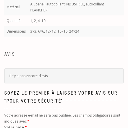
Alupanel, autocollant INDUSTRIEL, autocollant
Matériel
PLANCHER
Quantité
1, 2, 4, 10
Dimensions
3×3, 6×6, 12×12, 16×16, 24×24
AVIS
Il n’y a pas encore d’avis.
SOYEZ LE PREMIER À LAISSER VOTRE AVIS SUR
“POUR VOTRE SÉCURITÉ”
Votre adresse e-mail ne sera pas publiée.
Les champs obligatoires sont
indiqués avec
*
Votre note
*