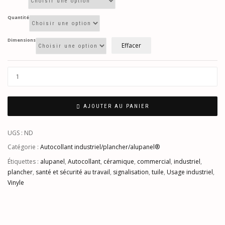
Quantité
Dimensions
Effacer
AJOUTER AU PANIER
UGS :
ND
Catégorie :
Autocollant industriel/plancher/alupanel®
Étiquettes :
alupanel
,
Autocollant
,
céramique
,
commercial
,
industriel
,
plancher
,
santé et sécurité au travail
,
signalisation
,
tuile
,
Usage industriel
,
Vinyle