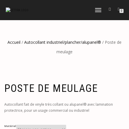
DÉPLIER
0
LA
NAVIGATION
Accueil
/
Autocollant industriel/plancher/alupanel®
/ Poste de
meulage
POSTE DE MEULAGE
Autocollant fait de vinyle très collant ou alupanel® avec lamination
protectrice, pour un usage commercial ou industriel
Matériel