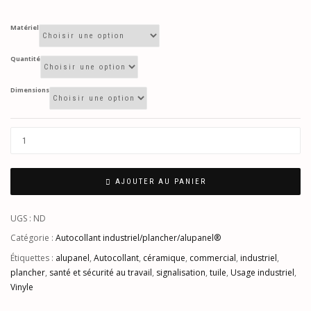
Matériel
Quantité
Dimensions
AJOUTER AU PANIER
UGS :
ND
Catégorie :
Autocollant industriel/plancher/alupanel®
Étiquettes :
alupanel
,
Autocollant
,
céramique
,
commercial
,
industriel
,
plancher
,
santé et sécurité au travail
,
signalisation
,
tuile
,
Usage industriel
,
Vinyle