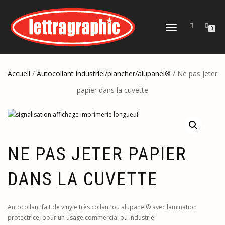
DÉPLIER
0
LA
NAVIGATION
Accueil
/
Autocollant industriel/plancher/alupanel®
/ Ne pas jeter
papier dans la cuvette
NE PAS JETER PAPIER
DANS LA CUVETTE
Autocollant fait de vinyle très collant ou alupanel® avec lamination
protectrice, pour un usage commercial ou industriel