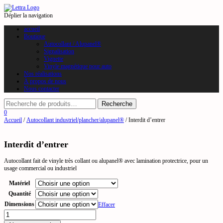
Déplier la navigation
accueil
Boutique
Autocollant / Alupanel®
Signalisation
Vignette
Vinyle magnétique pour auto
Nos réalisations
À propos de nous
Nous contacter
0
Accueil
/
Autocollant industriel/plancher/alupanel®
/ Interdit d’entrer
Interdit d’entrer
Autocollant fait de vinyle très collant ou alupanel® avec lamination protectrice, pour un
usage commercial ou industriel
Matériel
Quantité
Dimensions
Effacer
quantité
de