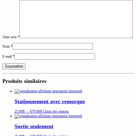
Votre avis
*
Nom
*
E-mail
*
Produits similaires
Stationnement avec remorque
Plage
Ce
25.00
$
–
679.00
$
Choix des options
de
produit
prix :
a
25.00$
plusieurs
Sortie seulement
à
variations.
679.00$
Les