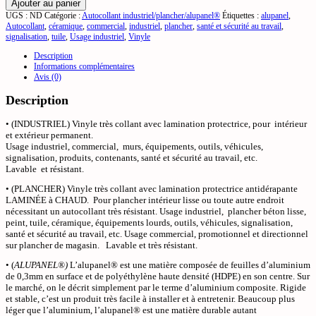
Ajouter au panier
Interdit
UGS :
ND
Catégorie :
Autocollant industriel/plancher/alupanel®
Étiquettes :
alupanel
,
d’entrer
Autocollant
,
céramique
,
commercial
,
industriel
,
plancher
,
santé et sécurité au travail
,
signalisation
,
tuile
,
Usage industriel
,
Vinyle
Description
Informations complémentaires
Avis (0)
Description
• (INDUSTRIEL) Vinyle très collant avec lamination protectrice, pour intérieur
et extérieur permanent.
Usage industriel, commercial, murs, équipements, outils, véhicules,
signalisation, produits, contenants, santé et sécurité au travail, etc.
Lavable et résistant.
• (PLANCHER) Vinyle très collant avec lamination protectrice antidérapante
LAMINÉE à CHAUD. Pour plancher intérieur lisse ou toute autre endroit
nécessitant un autocollant très résistant. Usage industriel, plancher béton lisse,
peint, tuile, céramique, équipements lourds, outils, véhicules, signalisation,
santé et sécurité au travail, etc. Usage commercial, promotionnel et directionnel
sur plancher de magasin. Lavable et très résistant.
• (
ALUPANEL®)
L’alupanel® est une matière composée de feuilles d’aluminium
de 0,3mm en surface et de polyéthylène haute densité (HDPE) en son centre. Sur
le marché, on le décrit simplement par le terme d’aluminium composite. Rigide
et stable, c’est un produit très facile à installer et à entretenir. Beaucoup plus
léger que l’aluminium, l’alupanel® est une matière durable autant