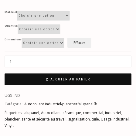
Matériel
Quantité
Dimensions
Effacer
AJOUTER AU PANIER
UGS :
ND
Catégorie :
Autocollant industriel/plancher/alupanel®
Étiquettes :
alupanel
,
Autocollant
,
céramique
,
commercial
,
industriel
,
plancher
,
santé et sécurité au travail
,
signalisation
,
tuile
,
Usage industriel
,
Vinyle