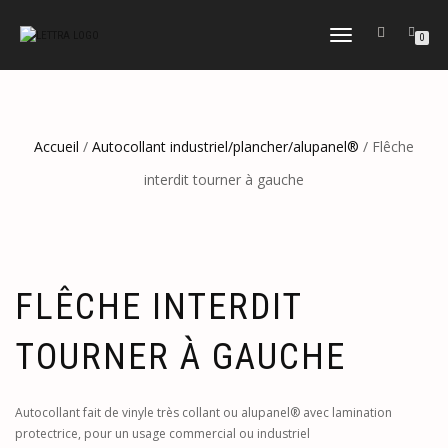
DÉPLIER
0
LA
NAVIGATION
Accueil
/
Autocollant industriel/plancher/alupanel®
/ Flêche
interdit tourner à gauche
FLÊCHE INTERDIT
TOURNER À GAUCHE
Autocollant fait de vinyle très collant ou alupanel® avec lamination
protectrice, pour un usage commercial ou industriel