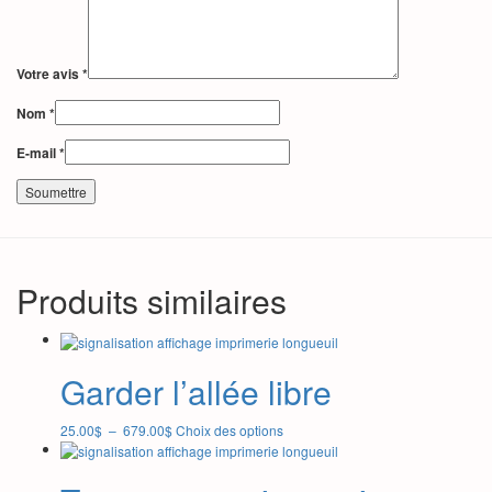
Votre avis
*
Nom
*
E-mail
*
Produits similaires
Garder l’allée libre
Plage
Ce
25.00
$
–
679.00
$
Choix des options
de
produit
prix :
a
25.00$
plusieurs