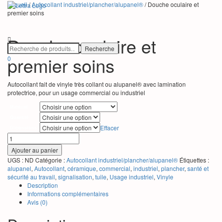
Accueil
/
Autocollant industriel/plancher/alupanel®
/ Douche oculaire et
premier soins
Déplier
la
Douche oculaire et
navigation
premier soins
0
Autocollant fait de vinyle très collant ou alupanel® avec lamination
protectrice, pour un usage commercial ou industriel
Matériel
Quantité
Effacer
Dimensions
quantité
de
Ajouter au panier
Douche
UGS :
ND
Catégorie :
Autocollant industriel/plancher/alupanel®
Étiquettes :
oculaire
alupanel
,
Autocollant
,
céramique
,
commercial
,
industriel
,
plancher
,
santé et
et
sécurité au travail
,
signalisation
,
tuile
,
Usage industriel
,
Vinyle
premier
Description
soins
Informations complémentaires
Avis (0)