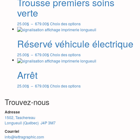
Trousse premiers soins
à
variations.
679.00$
Les
verte
options
peuvent
Plage
Ce
25.00
$
–
679.00
$
Choix des options
être
de
produit
choisies
prix :
a
sur
25.00$
plusieurs
Réservé véhicule électrique
la
à
variations.
page
679.00$
Les
du
Plage
Ce
25.00
$
–
679.00
$
Choix des options
options
produit
de
produit
peuvent
prix :
a
être
25.00$
plusieurs
Arrêt
choisies
à
variations.
sur
679.00$
Les
la
Plage
Ce
25.00
$
–
679.00
$
Choix des options
options
page
de
produit
peuvent
du
prix :
a
être
produit
Trouvez-nous
25.00$
plusieurs
choisies
à
variations.
sur
Adresse
679.00$
Les
la
1502, Taschereau
options
page
Longueuil (Québec) J4P 3M7
peuvent
du
être
produit
Courriel
choisies
info@lettragraphic.com
sur