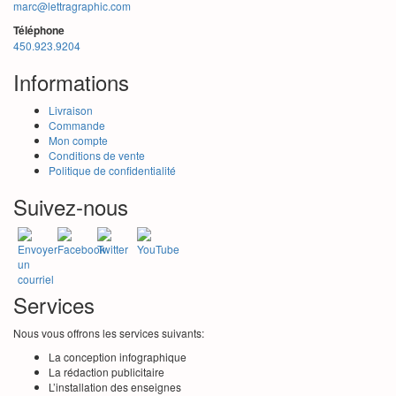
marc@lettragraphic.com
la
page
Téléphone
du
450.923.9204
produit
Informations
Livraison
Commande
Mon compte
Conditions de vente
Politique de confidentialité
Suivez-nous
Services
Nous vous offrons les services suivants:
La conception infographique
La rédaction publicitaire
L’installation des enseignes