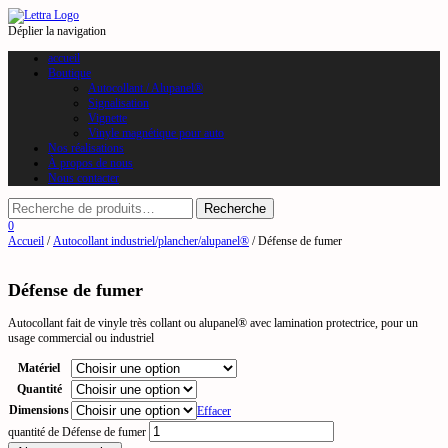
Déplier la navigation
accueil
Boutique
Autocollant / Alupanel®
Signalisation
Vignette
Vinyle magnétique pour auto
Nos réalisations
À propos de nous
Nous contacter
0
Accueil
/
Autocollant industriel/plancher/alupanel®
/ Défense de fumer
Défense de fumer
Autocollant fait de vinyle très collant ou alupanel® avec lamination protectrice, pour un
usage commercial ou industriel
Matériel
Quantité
Dimensions
Effacer
quantité de Défense de fumer