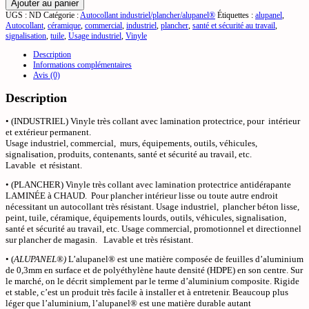
Ajouter au panier
UGS :
ND
Catégorie :
Autocollant industriel/plancher/alupanel®
Étiquettes :
alupanel
,
Autocollant
,
céramique
,
commercial
,
industriel
,
plancher
,
santé et sécurité au travail
,
signalisation
,
tuile
,
Usage industriel
,
Vinyle
Description
Informations complémentaires
Avis (0)
Description
• (INDUSTRIEL) Vinyle très collant avec lamination protectrice, pour intérieur
et extérieur permanent.
Usage industriel, commercial, murs, équipements, outils, véhicules,
signalisation, produits, contenants, santé et sécurité au travail, etc.
Lavable et résistant.
• (PLANCHER) Vinyle très collant avec lamination protectrice antidérapante
LAMINÉE à CHAUD. Pour plancher intérieur lisse ou toute autre endroit
nécessitant un autocollant très résistant. Usage industriel, plancher béton lisse,
peint, tuile, céramique, équipements lourds, outils, véhicules, signalisation,
santé et sécurité au travail, etc. Usage commercial, promotionnel et directionnel
sur plancher de magasin. Lavable et très résistant.
• (
ALUPANEL®)
L’alupanel® est une matière composée de feuilles d’aluminium
de 0,3mm en surface et de polyéthylène haute densité (HDPE) en son centre. Sur
le marché, on le décrit simplement par le terme d’aluminium composite. Rigide
et stable, c’est un produit très facile à installer et à entretenir. Beaucoup plus
léger que l’aluminium, l’alupanel® est une matière durable autant