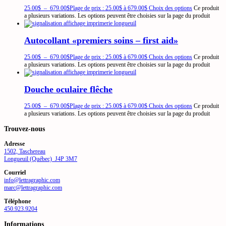
25.00
$
–
679.00
$
Plage de prix : 25.00$ à 679.00$
Choix des options
Ce produit
a plusieurs variations. Les options peuvent être choisies sur la page du produit
Autocollant «premiers soins – first aid»
25.00
$
–
679.00
$
Plage de prix : 25.00$ à 679.00$
Choix des options
Ce produit
a plusieurs variations. Les options peuvent être choisies sur la page du produit
Douche oculaire flêche
25.00
$
–
679.00
$
Plage de prix : 25.00$ à 679.00$
Choix des options
Ce produit
a plusieurs variations. Les options peuvent être choisies sur la page du produit
Trouvez-nous
Adresse
1502, Taschereau
Longueuil (Québec) J4P 3M7
Courriel
info@lettragraphic.com
marc@lettragraphic.com
Téléphone
450.923.9204
Informations