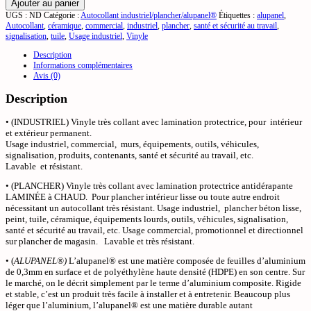
Ajouter au panier
UGS :
ND
Catégorie :
Autocollant industriel/plancher/alupanel®
Étiquettes :
alupanel
,
Autocollant
,
céramique
,
commercial
,
industriel
,
plancher
,
santé et sécurité au travail
,
signalisation
,
tuile
,
Usage industriel
,
Vinyle
Description
Informations complémentaires
Avis (0)
Description
• (INDUSTRIEL) Vinyle très collant avec lamination protectrice, pour intérieur
et extérieur permanent.
Usage industriel, commercial, murs, équipements, outils, véhicules,
signalisation, produits, contenants, santé et sécurité au travail, etc.
Lavable et résistant.
• (PLANCHER) Vinyle très collant avec lamination protectrice antidérapante
LAMINÉE à CHAUD. Pour plancher intérieur lisse ou toute autre endroit
nécessitant un autocollant très résistant. Usage industriel, plancher béton lisse,
peint, tuile, céramique, équipements lourds, outils, véhicules, signalisation,
santé et sécurité au travail, etc. Usage commercial, promotionnel et directionnel
sur plancher de magasin. Lavable et très résistant.
• (
ALUPANEL®)
L’alupanel® est une matière composée de feuilles d’aluminium
de 0,3mm en surface et de polyéthylène haute densité (HDPE) en son centre. Sur
le marché, on le décrit simplement par le terme d’aluminium composite. Rigide
et stable, c’est un produit très facile à installer et à entretenir. Beaucoup plus
léger que l’aluminium, l’alupanel® est une matière durable autant