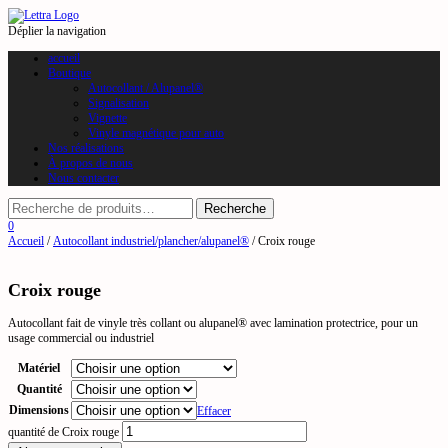
Déplier la navigation
accueil
Boutique
Autocollant / Alupanel®
Signalisation
Vignette
Vinyle magnétique pour auto
Nos réalisations
À propos de nous
Nous contacter
0
Accueil
/
Autocollant industriel/plancher/alupanel®
/ Croix rouge
Croix rouge
Autocollant fait de vinyle très collant ou alupanel® avec lamination protectrice, pour un
usage commercial ou industriel
Matériel
Quantité
Dimensions
Effacer
quantité de Croix rouge