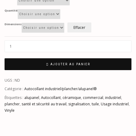
Quantité
Dimensions
Effacer
AJOUTER AU PANIER
UGS :
ND
Catégorie :
Autocollant industriel/plancher/alupanel®
Étiquettes :
alupanel
,
Autocollant
,
céramique
,
commercial
,
industriel
,
plancher
,
santé et sécurité au travail
,
signalisation
,
tuile
,
Usage industriel
,
Vinyle