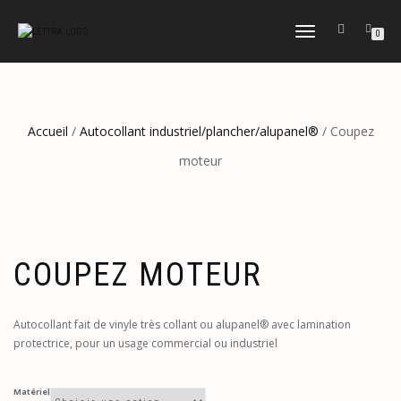
DÉPLIER
0
LA
NAVIGATION
Accueil
/
Autocollant industriel/plancher/alupanel®
/ Coupez
moteur
COUPEZ MOTEUR
Autocollant fait de vinyle très collant ou alupanel® avec lamination
protectrice, pour un usage commercial ou industriel
Matériel