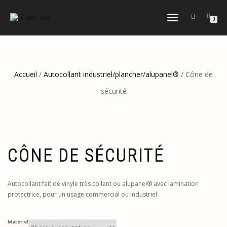
DÉPLIER
0
LA
NAVIGATION
Accueil
/
Autocollant industriel/plancher/alupanel®
/ Cône de
sécurité
CÔNE DE SÉCURITÉ
Autocollant fait de vinyle très collant ou alupanel® avec lamination
protectrice, pour un usage commercial ou industriel
Matériel