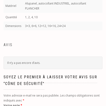
Alupanel, autocollant INDUSTRIEL, autocollant
Matériel
PLANCHER
Quantité
1, 2, 4, 10
Dimensions
3×3, 6×6, 12×12, 16×16, 24×24
AVIS
Il n’y a pas encore d’avis.
SOYEZ LE PREMIER À LAISSER VOTRE AVIS SUR
“CÔNE DE SÉCURITÉ”
Votre adresse e-mail ne sera pas publiée.
Les champs obligatoires sont
indiqués avec
*
Votre note
*