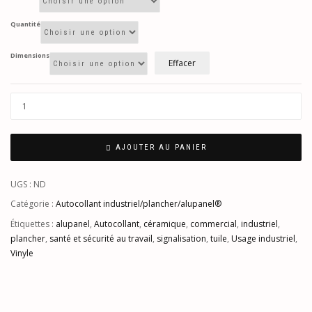
Quantité
Dimensions
Effacer
AJOUTER AU PANIER
UGS :
ND
Catégorie :
Autocollant industriel/plancher/alupanel®
Étiquettes :
alupanel
,
Autocollant
,
céramique
,
commercial
,
industriel
,
plancher
,
santé et sécurité au travail
,
signalisation
,
tuile
,
Usage industriel
,
Vinyle