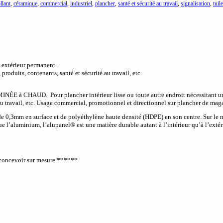
llant
,
céramique
,
commercial
,
industriel
,
plancher
,
santé et sécurité au travail
,
signalisation
,
tuile
 extérieur permanent.
roduits, contenants, santé et sécurité au travail, etc.
E à CHAUD. Pour plancher intérieur lisse ou toute autre endroit nécessitant un aut
au travail, etc. Usage commercial, promotionnel et directionnel sur plancher de maga
 0,3mm en surface et de polyéthylène haute densité (HDPE) en son centre. Sur le m
 que l’aluminium, l’alupanel® est une matière durable autant à l’intérieur qu’à l’extér
oncevoir sur mesure ******