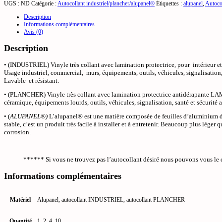
UGS :
ND
Catégorie :
Autocollant industriel/plancher/alupanel®
Étiquettes :
alupanel
,
Autoco
vert
Description
Informations complémentaires
Avis (0)
Description
• (INDUSTRIEL) Vinyle très collant avec lamination protectrice, pour intérieur et
Usage industriel, commercial, murs, équipements, outils, véhicules, signalisation, p
Lavable et résistant.
• (PLANCHER) Vinyle très collant avec lamination protectrice antidérapante LAMINÉ
céramique, équipements lourds, outils, véhicules, signalisation, santé et sécurité 
• (
ALUPANEL®)
L’alupanel® est une matière composée de feuilles d’aluminium de
stable, c’est un produit très facile à installer et à entretenir. Beaucoup plus léger
corrosion.
****** Si vous ne trouvez pas l’autocollant désiré nous pouvons vous le c
Informations complémentaires
Matériel
Alupanel, autocollant INDUSTRIEL, autocollant PLANCHER
Quantité
1, 2, 4, 10