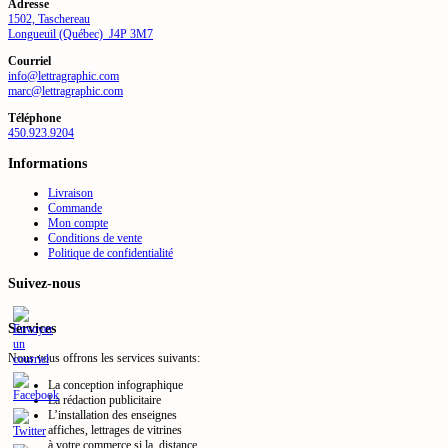
à
variations.
Adresse
sur
679.00$
Les
1502, Taschereau
la
options
Longueuil (Québec) J4P 3M7
page
peuvent
du
Courriel
être
produit
info@lettragraphic.com
choisies
marc@lettragraphic.com
sur
la
Téléphone
page
450.923.9204
du
produit
Informations
Livraison
Commande
Mon compte
Conditions de vente
Politique de confidentialité
Suivez-nous
Services
Nous vous offrons les services suivants:
La conception infographique
La rédaction publicitaire
L’installation des enseignes
affiches, lettrages de vitrines
à votre commerce si la distance