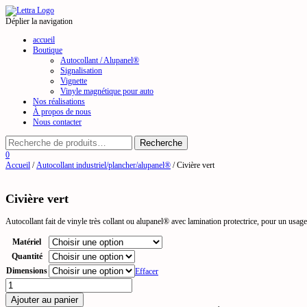
Déplier la navigation
accueil
Boutique
Autocollant / Alupanel®
Signalisation
Vignette
Vinyle magnétique pour auto
Nos réalisations
À propos de nous
Nous contacter
0
Accueil
/
Autocollant industriel/plancher/alupanel®
/ Civière vert
Civière vert
Autocollant fait de vinyle très collant ou alupanel® avec lamination protectrice, pour un usag
Matériel
Quantité
Dimensions
Effacer
quantité
de
Ajouter au panier
Civière