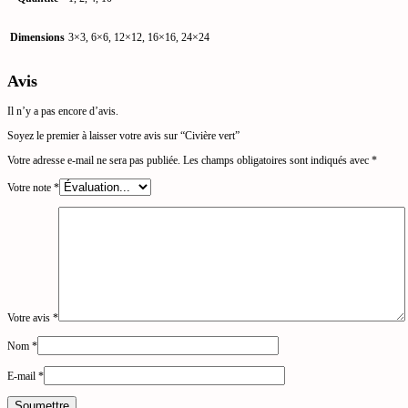
Dimensions
3×3, 6×6, 12×12, 16×16, 24×24
Avis
Il n’y a pas encore d’avis.
Soyez le premier à laisser votre avis sur “Civière vert”
Votre adresse e-mail ne sera pas publiée.
Les champs obligatoires sont indiqués avec
*
Votre note
*
Votre avis
*
Nom
*
E-mail
*