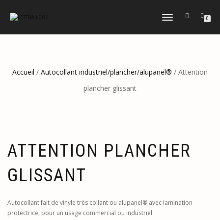
DÉPLIER
0
LA
NAVIGATION
Accueil
/
Autocollant industriel/plancher/alupanel®
/ Attention
plancher glissant
ATTENTION PLANCHER
GLISSANT
Autocollant fait de vinyle très collant ou alupanel® avec lamination
protectrice, pour un usage commercial ou industriel