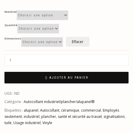
Matériel
Quantité
Dimensions
Effacer
AJOUTER AU PANIER
UGS :
ND
Catégorie :
Autocollant industriel/plancher/alupanel®
Étiquettes :
alupanel
,
Autocollant
,
céramique
,
commercial
,
Employés
seulement
,
industriel
,
plancher
,
santé et sécurité au travail
,
signalisation
,
tuile
,
Usage industriel
,
Vinyle