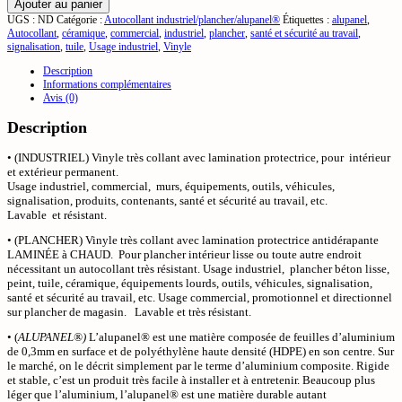
Ajouter au panier
UGS :
ND
Catégorie :
Autocollant industriel/plancher/alupanel®
Étiquettes :
alupanel
,
Autocollant
,
céramique
,
commercial
,
industriel
,
plancher
,
santé et sécurité au travail
,
signalisation
,
tuile
,
Usage industriel
,
Vinyle
Description
Informations complémentaires
Avis (0)
Description
• (INDUSTRIEL) Vinyle très collant avec lamination protectrice, pour intérieur
et extérieur permanent.
Usage industriel, commercial, murs, équipements, outils, véhicules,
signalisation, produits, contenants, santé et sécurité au travail, etc.
Lavable et résistant.
• (PLANCHER) Vinyle très collant avec lamination protectrice antidérapante
LAMINÉE à CHAUD. Pour plancher intérieur lisse ou toute autre endroit
nécessitant un autocollant très résistant. Usage industriel, plancher béton lisse,
peint, tuile, céramique, équipements lourds, outils, véhicules, signalisation,
santé et sécurité au travail, etc. Usage commercial, promotionnel et directionnel
sur plancher de magasin. Lavable et très résistant.
• (
ALUPANEL®)
L’alupanel® est une matière composée de feuilles d’aluminium
de 0,3mm en surface et de polyéthylène haute densité (HDPE) en son centre. Sur
le marché, on le décrit simplement par le terme d’aluminium composite. Rigide
et stable, c’est un produit très facile à installer et à entretenir. Beaucoup plus
léger que l’aluminium, l’alupanel® est une matière durable autant