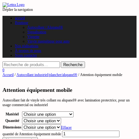
Déplier la navigation
accueil
Boutique
Autocollant / Alupanel®
Signalisation
Vignette
Vinyle magnétique pour auto
Nos réalisations
À propos de nous
Nous contacter
0
Accueil
/
Autocollant industriel/plancher/alupanel®
/ Attention équipement mobile
Attention équipement mobile
Autocollant fait de vinyle très collant ou alupanel® avec lamination protectrice, pour un
usage commercial ou industriel
Matériel
Quantité
Dimensions
Effacer
quantité de Attention équipement mobile