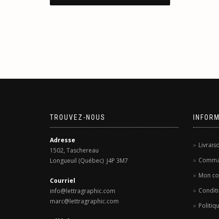
TROUVEZ-NOUS
INFOR
Adresse
Livrais
1502, Taschereau
Comma
Longueuil (Québec) J4P 3M7
Mon c
Courriel
Conditi
info@lettragraphic.com
marc@lettragraphic.com
Politiq