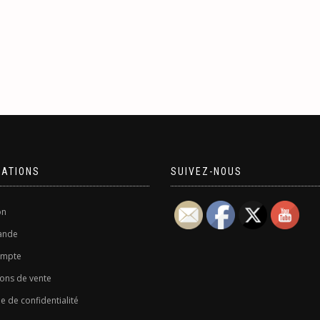
MATIONS
SUIVEZ-NOUS
on
nde
ompte
ons de vente
ue de confidentialité