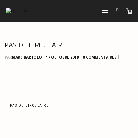
DÉPLIER
0
LA
NAVIGATION
PAS DE CIRCULAIRE
PAR
MARC BARTOLO
|
17 OCTOBRE 2019
|
0 COMMENTAIRES
|
Navigation
←
PAS DE CIRCULAIRE
de
l’article