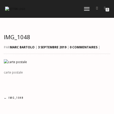
DÉPLIER
0
LA
NAVIGATION
IMG_1048
PAR
MARC BARTOLO
|
3 SEPTEMBRE 2019
|
0 COMMENTAIRES
|
carte postale
Navigation
←
IMG_1048
de