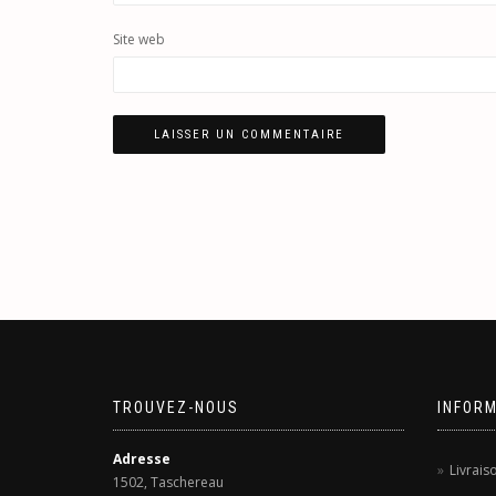
Site web
TROUVEZ-NOUS
INFOR
Adresse
Livrais
1502, Taschereau