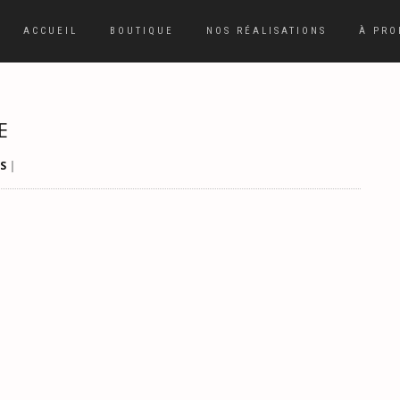
ACCUEIL
BOUTIQUE
NOS RÉALISATIONS
À PRO
E
S
|