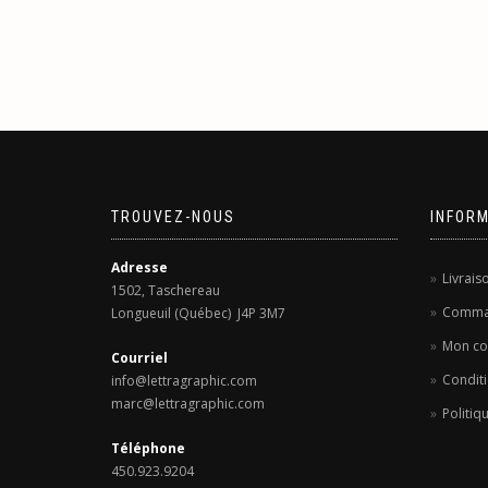
TROUVEZ-NOUS
INFOR
Adresse
Livrais
1502, Taschereau
Comma
Longueuil (Québec) J4P 3M7
Mon c
Courriel
Conditi
info@lettragraphic.com
marc@lettragraphic.com
Politiq
Téléphone
450.923.9204