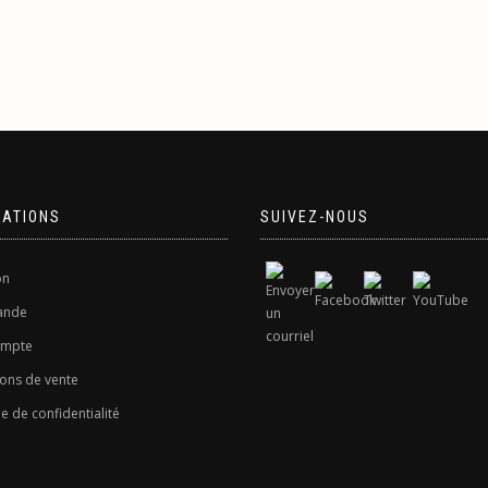
MATIONS
SUIVEZ-NOUS
on
nde
ompte
ons de vente
ue de confidentialité