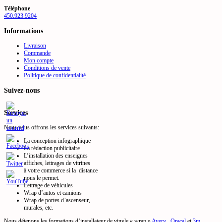
Téléphone
450.923.9204
Informations
Livraison
Commande
Mon compte
Conditions de vente
Politique de confidentialité
Suivez-nous
Services
Nous vous offrons les services suivants:
La conception infographique
La rédaction publicitaire
L’installation des enseignes
affiches, lettrages de vitrines
à votre commerce si la distance
nous le permet.
Lettrage de véhicules
Wrap d’autos et camions
Wrap de portes d’ascenseur,
murales, etc.
Nous détenons les formations d’installateur de vinyle « wrap »
Avery
,
Oracal
et
3m