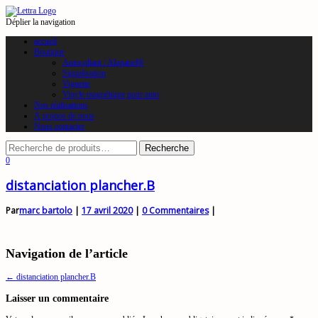
Déplier la navigation
accueil
Boutique
Autocollant / Alupanel®
Signalisation
Vignette
Vinyle magnétique pour auto
Nos réalisations
À propos de nous
Nous contacter
0
distanciation plancher.B
Par
marc bartolo
|
17 avril 2020
|
0 Commentaires
|
Navigation de l’article
←
distanciation plancher.B
Laisser un commentaire