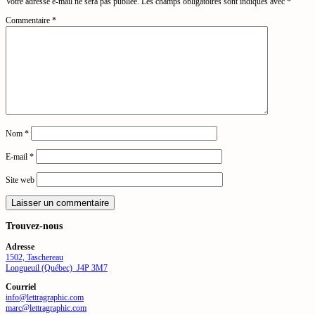
Votre adresse e-mail ne sera pas publiée.
Les champs obligatoires sont indiqués avec
*
Commentaire
*
Nom
*
E-mail
*
Site web
Trouvez-nous
Adresse
1502, Taschereau
Longueuil (Québec) J4P 3M7
Courriel
info@lettragraphic.com
marc@lettragraphic.com