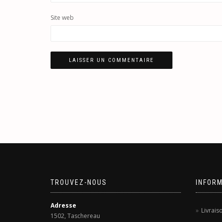
Site web
TROUVEZ-NOUS
INFOR
Adresse
Livrais
1502, Taschereau