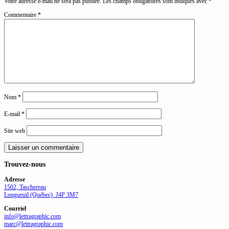
Votre adresse e-mail ne sera pas publiée.
Les champs obligatoires sont indiqués avec
*
Commentaire
*
Nom
*
E-mail
*
Site web
Trouvez-nous
Adresse
1502, Taschereau
Longueuil (Québec) J4P 3M7
Courriel
info@lettragraphic.com
marc@lettragraphic.com