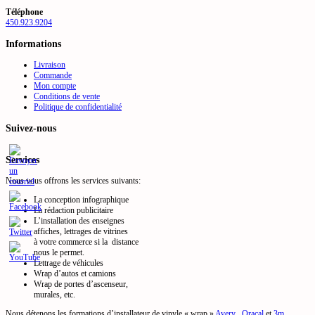
Téléphone
450.923.9204
Informations
Livraison
Commande
Mon compte
Conditions de vente
Politique de confidentialité
Suivez-nous
Services
Nous vous offrons les services suivants:
La conception infographique
La rédaction publicitaire
L’installation des enseignes
affiches, lettrages de vitrines
à votre commerce si la distance
nous le permet.
Lettrage de véhicules
Wrap d’autos et camions
Wrap de portes d’ascenseur,
murales, etc.
Nous détenons les formations d’installateur de vinyle « wrap »
Avery
,
Oracal
et
3m