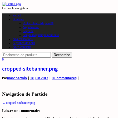
Déplier la navigation
accueil
Boutique
Autocollant / Alupanel®
Signalisation
Vignette
Vinyle magnétique pour auto
Nos réalisations
À propos de nous
Nous contacter
0
cropped-sitebanner.png
Par
marc bartolo
|
26 juin 2017
|
0 Commentaires
|
Navigation de l’article
←
cropped-sitebanner.png
Laisser un commentaire