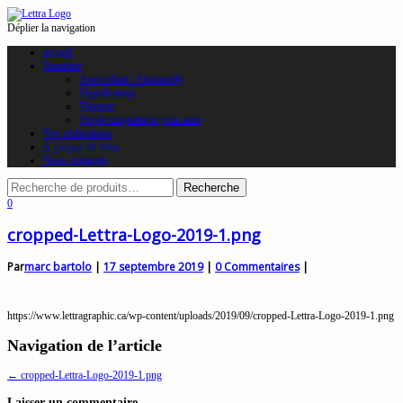
Déplier la navigation
accueil
Boutique
Autocollant / Alupanel®
Signalisation
Vignette
Vinyle magnétique pour auto
Nos réalisations
À propos de nous
Nous contacter
0
cropped-Lettra-Logo-2019-1.png
Par
marc bartolo
|
17 septembre 2019
|
0 Commentaires
|
https://www.lettragraphic.ca/wp-content/uploads/2019/09/cropped-Lettra-Logo-2019-1.png
Navigation de l’article
←
cropped-Lettra-Logo-2019-1.png
Laisser un commentaire