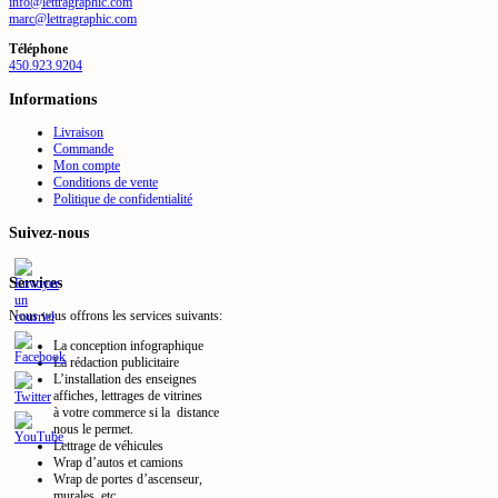
info@lettragraphic.com
marc@lettragraphic.com
Téléphone
450.923.9204
Informations
Livraison
Commande
Mon compte
Conditions de vente
Politique de confidentialité
Suivez-nous
Services
Nous vous offrons les services suivants:
La conception infographique
La rédaction publicitaire
L’installation des enseignes
affiches, lettrages de vitrines
à votre commerce si la distance
nous le permet.
Lettrage de véhicules
Wrap d’autos et camions
Wrap de portes d’ascenseur,
murales, etc.