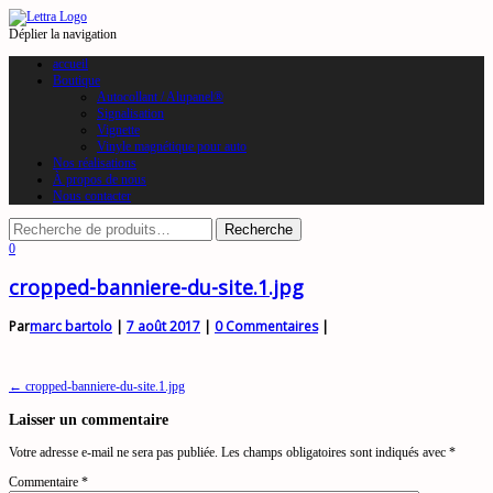
Déplier la navigation
accueil
Boutique
Autocollant / Alupanel®
Signalisation
Vignette
Vinyle magnétique pour auto
Nos réalisations
À propos de nous
Nous contacter
0
cropped-banniere-du-site.1.jpg
Par
marc bartolo
|
7 août 2017
|
0 Commentaires
|
Navigation
←
cropped-banniere-du-site.1.jpg
de
Laisser un commentaire
l’article
Votre adresse e-mail ne sera pas publiée.
Les champs obligatoires sont indiqués avec
*
Commentaire
*