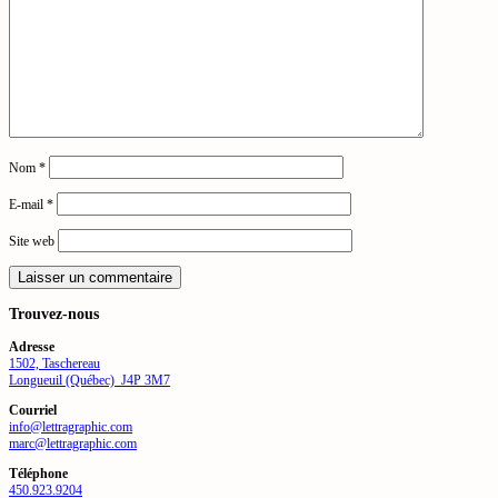
Nom
*
E-mail
*
Site web
Trouvez-nous
Adresse
1502, Taschereau
Longueuil (Québec) J4P 3M7
Courriel
info@lettragraphic.com
marc@lettragraphic.com
Téléphone
450.923.9204