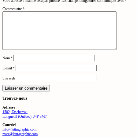
Votre adresse e-mail ne sera pas publiée.
Les champs obligatoires sont indiqués avec
*
Commentaire
*
Nom
*
E-mail
*
Site web
Trouvez-nous
Adresse
1502, Taschereau
Longueuil (Québec) J4P 3M7
Courriel
info@lettragraphic.com
marc@lettragraphic.com