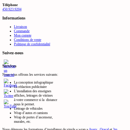
Téléphone
450.923.9204
Informations
Livraison
Commande
Mon compte
Conditions de vente
Politique de confidentialité
Suivez-nous
Services
Nous vous offrons les services suivants:
La conception infographique
La rédaction publicitaire
L’installation des enseignes
affiches, lettrages de vitrines
à votre commerce si la distance
nous le permet.
Lettrage de véhicules
Wrap d’autos et camions
Wrap de portes d’ascenseur,
murales, etc.
Nous détenons les formations d’installateur de vinyle « wrap »
Avery
,
Oracal
et
3m