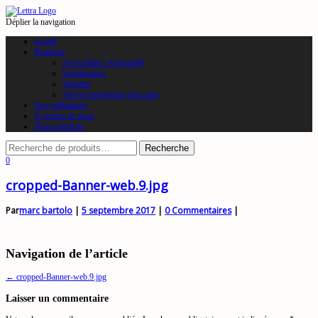
Déplier la navigation
accueil
Boutique
Autocollant / Alupanel®
Signalisation
Vignette
Vinyle magnétique pour auto
Nos réalisations
À propos de nous
Nous contacter
0
cropped-Banner-web.9.jpg
Par
marc bartolo
|
5 septembre 2017
|
0 Commentaires
|
Navigation de l’article
←
cropped-Banner-web.9.jpg
Laisser un commentaire