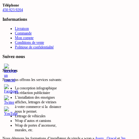
Téléphone
450.923.9204
Informations
Livraison
Commande
Mon compte
Conditions de vente
Politique de confidentialité
Suivez-nous
Services
Nous vous offrons les services suivants:
La conception infographique
La rédaction publicitaire
L’installation des enseignes
affiches, lettrages de vitrines
à votre commerce si la distance
nous le permet.
Lettrage de véhicules
Wrap d’autos et camions
Wrap de portes d’ascenseur,
murales, etc.
Nous détenons les formations d’installateur de vinyle « wrap »
Avery
,
Oracal
et
3m