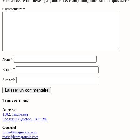
Votre adresse e-mail ne sera pas publiée.
Les champs obligatoires sont indiqués avec
*
Commentaire
*
Nom
*
E-mail
*
Site web
Trouvez-nous
Adresse
1502, Taschereau
Longueuil (Québec) J4P 3M7
Courriel
info@lettragraphic.com
marc@lettragraphic.com