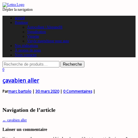
Déplier la navigation
accueil
Boutique
Autocollant / Alupanel®
Signalisation
Vignette
Vinyle magnétique pour auto
Nos réalisations
À propos de nous
Nous contacter
0
çavabien aller
Par
marc bartolo
|
30 mars 2020
|
0 Commentaires
|
Navigation de l’article
←
çavabien aller
Laisser un commentaire