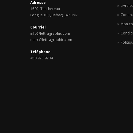
Adresse
Livrais
1502, Taschereau
Comma
Longueuil (Québec) J4P 3M7
Mon c
Courriel
Conditi
info@lettragraphic.com
marc@lettragraphic.com
Politiq
Téléphone
450.923.9204