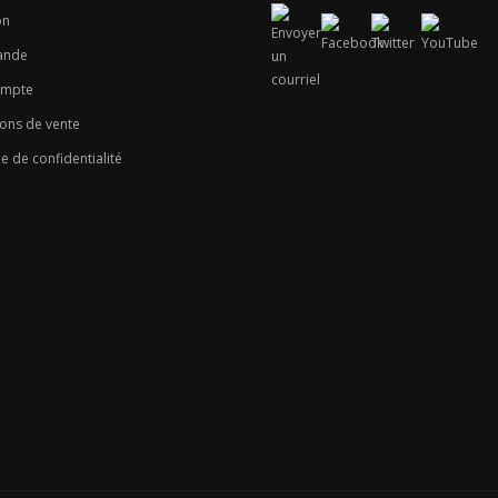
on
nde
ompte
ons de vente
ue de confidentialité