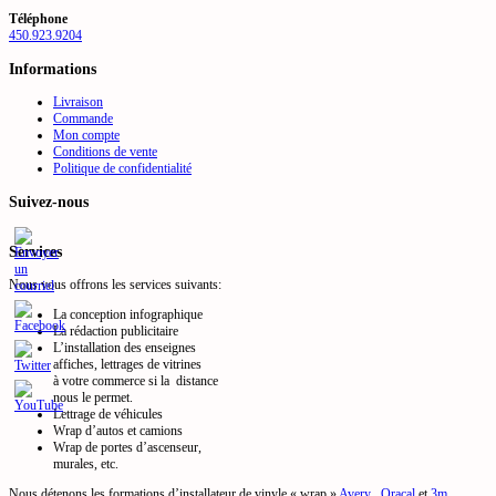
Téléphone
450.923.9204
Informations
Livraison
Commande
Mon compte
Conditions de vente
Politique de confidentialité
Suivez-nous
Services
Nous vous offrons les services suivants:
La conception infographique
La rédaction publicitaire
L’installation des enseignes
affiches, lettrages de vitrines
à votre commerce si la distance
nous le permet.
Lettrage de véhicules
Wrap d’autos et camions
Wrap de portes d’ascenseur,
murales, etc.
Nous détenons les formations d’installateur de vinyle « wrap »
Avery
,
Oracal
et
3m