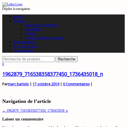
Déplier la navigation
accueil
Boutique
Autocollant / Alupanel®
Signalisation
Vignette
Vinyle magnétique pour auto
Nos réalisations
À propos de nous
Nous contacter
0
1962879_716538358377450_1736435018_n
Par
marc bartolo
|
17 octobre 2019
|
0 Commentaires
|
Navigation de l’article
←
1962879_716538358377450_1736435018_n
Laisser un commentaire