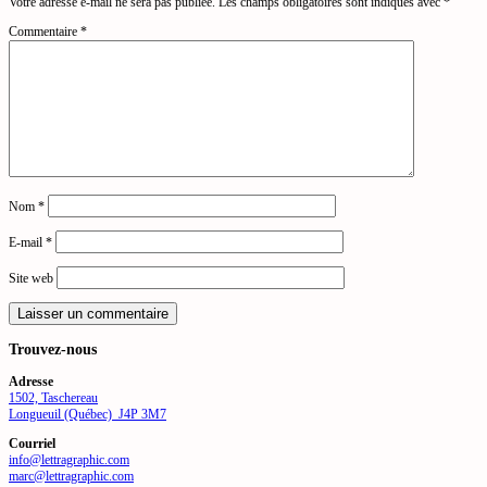
Votre adresse e-mail ne sera pas publiée.
Les champs obligatoires sont indiqués avec
*
Commentaire
*
Nom
*
E-mail
*
Site web
Trouvez-nous
Adresse
1502, Taschereau
Longueuil (Québec) J4P 3M7
Courriel
info@lettragraphic.com
marc@lettragraphic.com