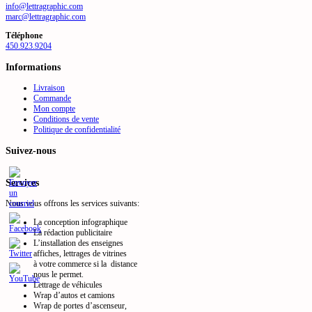
info@lettragraphic.com
marc@lettragraphic.com
Téléphone
450.923.9204
Informations
Livraison
Commande
Mon compte
Conditions de vente
Politique de confidentialité
Suivez-nous
Services
Nous vous offrons les services suivants:
La conception infographique
La rédaction publicitaire
L’installation des enseignes
affiches, lettrages de vitrines
à votre commerce si la distance
nous le permet.
Lettrage de véhicules
Wrap d’autos et camions
Wrap de portes d’ascenseur,