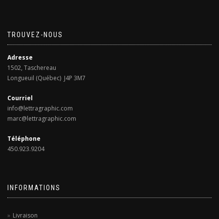
la
options
page
peuvent
du
être
produit
TROUVEZ-NOUS
choisies
sur
Adresse
la
1502, Taschereau
page
Longueuil (Québec) J4P 3M7
du
produit
Courriel
info@lettragraphic.com
marc@lettragraphic.com
Téléphone
450.923.9204
INFORMATIONS
Livraison