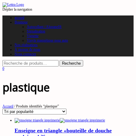
Déplier la navigation
accueil
Boutique
Autocollant / Alupanel®
Signalisation
Vignette
Vinyle magnétique pour auto
Nos réalisations
À propos de nous
Nous contacter
0
plastique
Accueil
/ Produits identifiés “plastique”
Enseigne en triangle «bouteille de douche