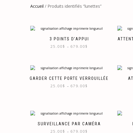
Accueil
/ Produits identifiés “lunettes”
3 POINTS D’APPUI
ATTEN
Plage
25.00
$
679.00
$
–
de
Ce
prix :
produit
25.00$
a
à
plusieurs
679.00$
variations.
GARDER CETTE PORTE VERROUILLÉE
A
Les
Plage
25.00
$
679.00
$
–
options
de
peuvent
Ce
prix :
être
produit
25.00$
choisies
a
à
sur
plusieurs
679.00$
la
variations.
page
Les
SURVEILLANCE PAR CAMÉRA
du
options
produit
Plage
25.00
$
679.00
$
–
peuvent