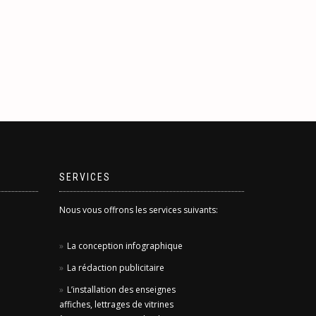
de
être
Ce
x :
prix :
choisies
produit
.00$
25.00$
sur
a
à
la
plusieurs
9.00$
679.00$
page
variations.
du
Les
produit
options
peuvent
être
choisies
sur
la
page
SERVICES
du
produit
Nous vous offrons les services suivants:
La conception infographique
La rédaction publicitaire
L’installation des enseignes
affiches, lettrages de vitrines