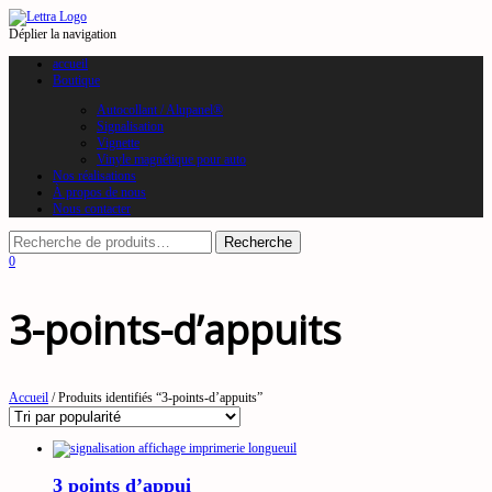
Déplier la navigation
accueil
Boutique
Autocollant / Alupanel®
Signalisation
Vignette
Vinyle magnétique pour auto
Nos réalisations
À propos de nous
Nous contacter
0
3-points-d’appuits
Accueil
/ Produits identifiés “3-points-d’appuits”
3 points d’appui